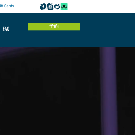
ift Cards
予約
FAQ